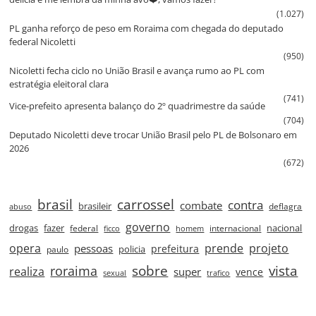
(1.027)
PL ganha reforço de peso em Roraima com chegada do deputado
federal Nicoletti
(950)
Nicoletti fecha ciclo no União Brasil e avança rumo ao PL com
estratégia eleitoral clara
(741)
Vice‑prefeito apresenta balanço do 2º quadrimestre da saúde
(704)
Deputado Nicoletti deve trocar União Brasil pelo PL de Bolsonaro em
2026
(672)
brasil
carrossel
contra
combate
brasileir
deflagra
abuso
governo
drogas
fazer
nacional
federal
internacional
ficco
homem
prende
projeto
opera
pessoas
prefeitura
paulo
policia
roraima
sobre
vista
realiza
super
vence
sexual
trafico