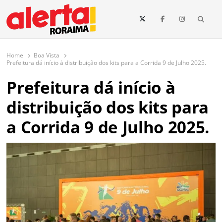
conteúdo
Searc
O maior portal de notícias de Roraima
O Alerta Roraima é seu portal de notícias completo sobre política,
saúde, esportes, economia e os principais acontecimentos de Boa Vista
Home
Boa Vista
e todo o estado de Roraima. Fique sempre informado com
Prefeitura dá início à distribuição dos kits para a Corrida 9 de Julho 2025.
atualizações em tempo real!
Prefeitura dá início à
distribuição dos kits para
a Corrida 9 de Julho 2025.