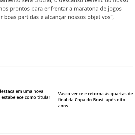
namento será crucial; o descanso beneficiou nosso
mos prontos para enfrentar a maratona de jogos
r boas partidas e alcançar nossos objetivos”,
 destaca em uma nova
Vasco vence e retorna às quartas de
e estabelece como titular
final da Copa do Brasil após oito
anos