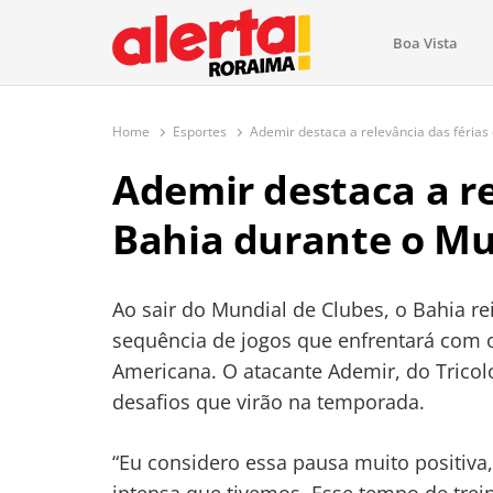
conteúdo
Boa Vista
O maior portal de notícias de Ror
O Alerta Roraima é seu portal de notícias completo sobre 
com atualizações em tempo real!
Home
Esportes
Ademir destaca a relevância das férias
Ademir destaca a re
Bahia durante o Mu
Ao sair do Mundial de Clubes, o Bahia re
sequência de jogos que enfrentará com o
Americana. O atacante Ademir, do Tricol
desafios que virão na temporada.
“Eu considero essa pausa muito positiva