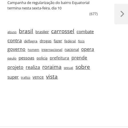
Campanha de regularização do bairro Equatorial
termina nesta sexta‑feira, dia 10
(677)
Next
Post
brasil
carrossel
combate
brasileir
abuso
contra
drogas
fazer
deflagra
federal
ficco
governo
opera
nacional
internacional
homem
prende
pessoas
prefeitura
paulo
policia
roraima
sobre
projeto
realiza
sexual
vista
super
vence
trafico