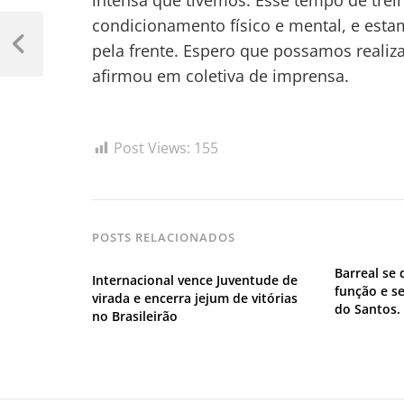
intensa que tivemos. Esse tempo de trei
Navegação
condicionamento físico e mental, e esta
pela frente. Espero que possamos realiza
de
Previous
Post
afirmou em coletiva de imprensa.
Post
Post Views:
155
POSTS RELACIONADOS
Barreal se
Internacional vence Juventude de
função e s
virada e encerra jejum de vitórias
do Santos.
no Brasileirão