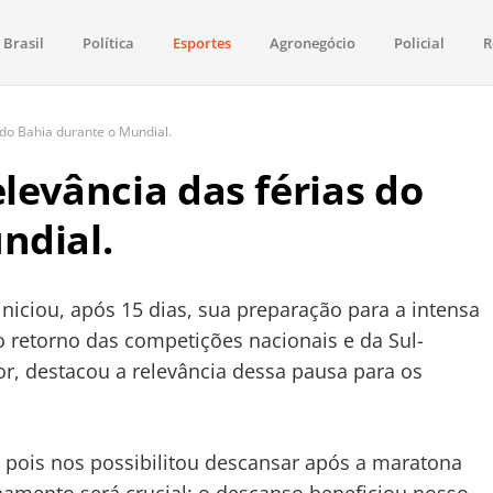
Brasil
Política
Esportes
Agronegócio
Policial
R
aima
política, saúde, esportes, economia e os principais acontecimentos de Boa 
 do Bahia durante o Mundial.
levância das férias do
ndial.
iniciou, após 15 dias, sua preparação para a intensa
 retorno das competições nacionais e da Sul-
or, destacou a relevância dessa pausa para os
, pois nos possibilitou descansar após a maratona