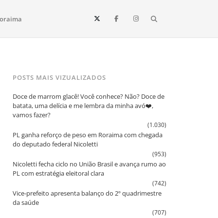
Search
oraima
Vista e todo o estado de Roraima. Fique sempre informado
POSTS MAIS VIZUALIZADOS
Doce de marrom glacê! Você conhece? Não? Doce de
batata, uma delícia e me lembra da minha avó❤️,
vamos fazer?
(1.030)
PL ganha reforço de peso em Roraima com chegada
do deputado federal Nicoletti
(953)
Nicoletti fecha ciclo no União Brasil e avança rumo ao
PL com estratégia eleitoral clara
(742)
Vice‑prefeito apresenta balanço do 2º quadrimestre
da saúde
(707)