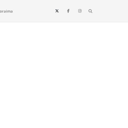
Search
oraima
Vista e todo o estado de Roraima. Fique sempre informado