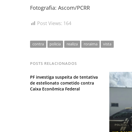
Fotografia: Ascom/PCRR
Post Views:
164
contra
policia
realiza
roraima
vista
POSTS RELACIONADOS
PF investiga suspeita de tentativa
de estelionato cometido contra
Caixa Econômica Federal