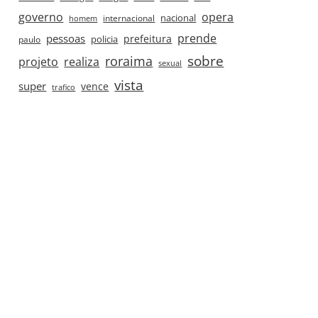
governo
opera
nacional
internacional
homem
prende
pessoas
prefeitura
paulo
policia
roraima
sobre
projeto
realiza
sexual
vista
super
vence
trafico