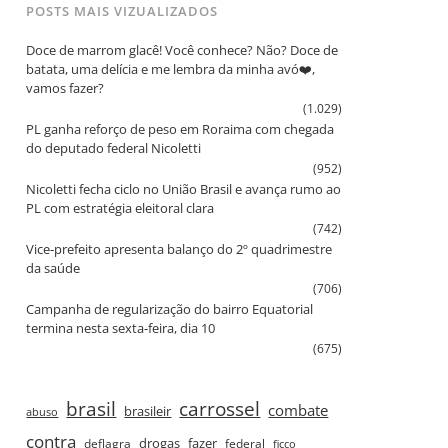
POSTS MAIS VIZUALIZADOS
Doce de marrom glacê! Você conhece? Não? Doce de
batata, uma delícia e me lembra da minha avó❤️,
vamos fazer?
(1.029)
PL ganha reforço de peso em Roraima com chegada
do deputado federal Nicoletti
(952)
Nicoletti fecha ciclo no União Brasil e avança rumo ao
PL com estratégia eleitoral clara
(742)
Vice‑prefeito apresenta balanço do 2º quadrimestre
da saúde
(706)
Campanha de regularização do bairro Equatorial
termina nesta sexta‑feira, dia 10
(675)
brasil
carrossel
combate
brasileir
abuso
contra
drogas
fazer
deflagra
federal
ficco