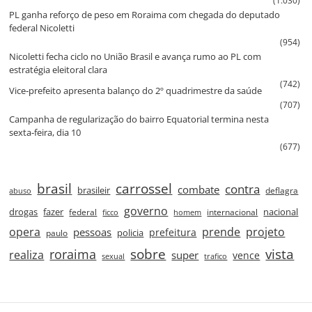
(1.030)
PL ganha reforço de peso em Roraima com chegada do deputado
federal Nicoletti
(954)
Nicoletti fecha ciclo no União Brasil e avança rumo ao PL com
estratégia eleitoral clara
(742)
Vice‑prefeito apresenta balanço do 2º quadrimestre da saúde
(707)
Campanha de regularização do bairro Equatorial termina nesta
sexta‑feira, dia 10
(677)
brasil
carrossel
contra
combate
brasileir
deflagra
abuso
governo
drogas
fazer
nacional
federal
internacional
ficco
homem
prende
projeto
opera
pessoas
prefeitura
paulo
policia
roraima
sobre
vista
realiza
super
vence
sexual
trafico