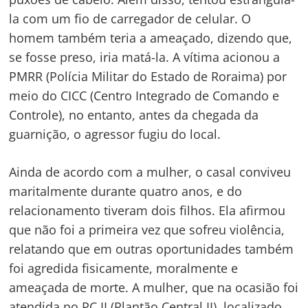
de
s
la com um fio de carregador de celular. O
homem também teria a ameaçado, dizendo que,
Post
se fosse preso, iria matá-la. A vítima acionou a
PMRR (Polícia Militar do Estado de Roraima) por
meio do CICC (Centro Integrado de Comando e
Controle), no entanto, antes da chegada da
guarnição, o agressor fugiu do local.
Ainda de acordo com a mulher, o casal conviveu
maritalmente durante quatro anos, e do
relacionamento tiveram dois filhos. Ela afirmou
que não foi a primeira vez que sofreu violência,
relatando que em outras oportunidades também
foi agredida fisicamente, moralmente e
ameaçada de morte. A mulher, que na ocasião foi
atendida no PC II (Plantão Central II), localizado