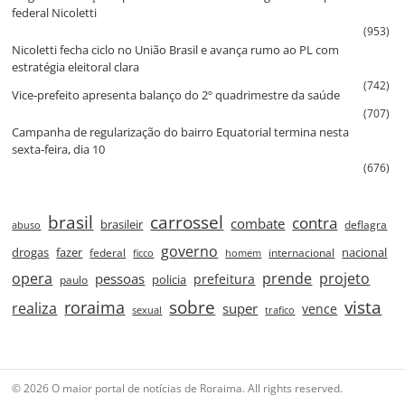
federal Nicoletti
(953)
Nicoletti fecha ciclo no União Brasil e avança rumo ao PL com
estratégia eleitoral clara
(742)
Vice‑prefeito apresenta balanço do 2º quadrimestre da saúde
(707)
Campanha de regularização do bairro Equatorial termina nesta
sexta‑feira, dia 10
(676)
brasil
carrossel
contra
combate
brasileir
deflagra
abuso
governo
drogas
fazer
nacional
federal
internacional
ficco
homem
prende
projeto
opera
pessoas
prefeitura
paulo
policia
roraima
sobre
vista
realiza
super
vence
sexual
trafico
© 2026 O maior portal de notícias de Roraima. All rights reserved.