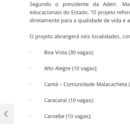
Segundo o presidente da Aderr, Marce
educacionais do Estado. “O projeto reforç
diretamente para a qualidade de vida e 
O projeto abrangerá seis localidades, co
· Boa Vista (30 vagas);
· Alto Alegre (10 vagas);
· Cantá – Comunidade Malacacheta (1
· Caracaraí (10 vagas);
Navegação
· Caroebe (10 vagas);
de
Previous
Post
Post