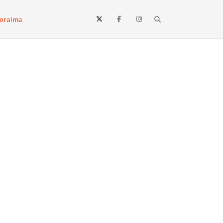
Search
oraima
Vista e todo o estado de Roraima. Fique sempre informado