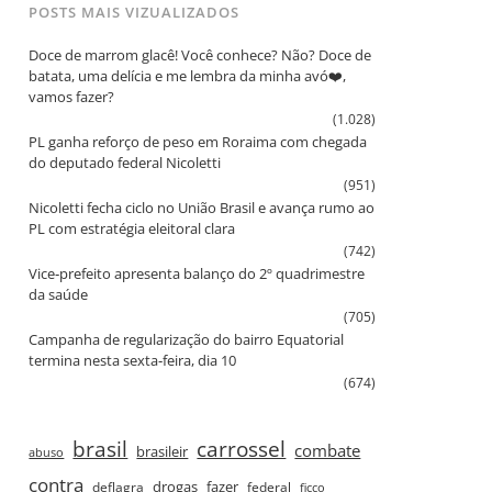
POSTS MAIS VIZUALIZADOS
Doce de marrom glacê! Você conhece? Não? Doce de
batata, uma delícia e me lembra da minha avó❤️,
vamos fazer?
(1.028)
PL ganha reforço de peso em Roraima com chegada
do deputado federal Nicoletti
(951)
Nicoletti fecha ciclo no União Brasil e avança rumo ao
PL com estratégia eleitoral clara
(742)
Vice‑prefeito apresenta balanço do 2º quadrimestre
da saúde
(705)
Campanha de regularização do bairro Equatorial
termina nesta sexta‑feira, dia 10
(674)
brasil
carrossel
combate
brasileir
abuso
contra
drogas
fazer
deflagra
federal
ficco