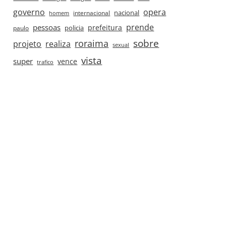
governo
opera
nacional
internacional
homem
prende
pessoas
prefeitura
paulo
policia
roraima
sobre
projeto
realiza
sexual
vista
super
vence
trafico