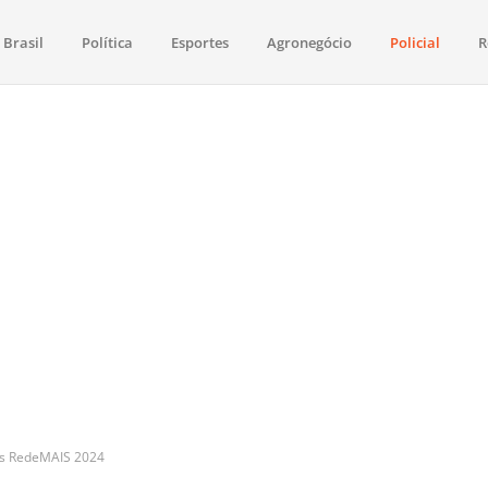
Brasil
Política
Esportes
Agronegócio
Policial
R
aima
política, saúde, esportes, economia e os principais acontecimentos de Boa 
ios RedeMAIS 2024