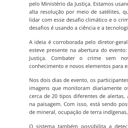
pelo Ministério da Justiça. Estamos usa
alta resolução por meio de satélites, q
lidar com esse desafio climático e o cr
desafios é usando a ciência e a tecnologi
A ideia é corroborada pelo diretor-gera
esteve presente na abertura do evento: 
Navegação
Justiça. Combater o crime sem nov
de
s
conhecimento e novos elementos para e
Post
Nos dois dias de evento, os participante
imagens que monitoram diariamente os 8
cerca de 20 tipos diferentes de alerta
na paisagem. Com isso, está sendo pos
de mineral, ocupação de terra indígenas, 
O sistema também possibilita a dete