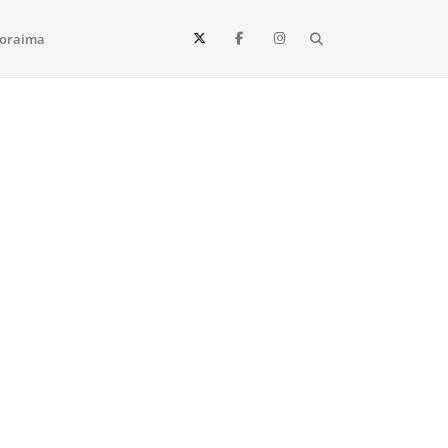
Search
oraima
Vista e todo o estado de Roraima. Fique sempre informado