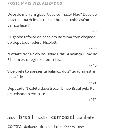
POSTS MAIS VIZUALIZADOS
Doce de marrom glacê! Você conhece? Não? Doce de
batata, uma delícia e me lembra da minha avó❤️,
vamos fazer?
(1.025)
PL ganha reforço de peso em Roraima com chegada
do deputado federal Nicoletti
(950)
Nicoletti fecha ciclo no União Brasil e avança rumo ao
PL com estratégia eleitoral clara
(740)
Vice‑prefeito apresenta balanço do 2º quadrimestre
da saúde
(703)
Deputado Nicoletti deve trocar União Brasil pelo PL
de Bolsonaro em 2026
(672)
brasil
carrossel
combate
brasileir
abuso
contra
drogas
fazer
deflagra
federal
ficco