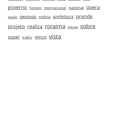
governo
opera
nacional
internacional
homem
prende
pessoas
prefeitura
paulo
policia
roraima
sobre
projeto
realiza
sexual
vista
super
vence
trafico