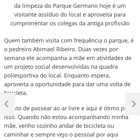
da limpeza do Parque Germano hoje é um
visitante assíduo do local e aproveita para
cumprimentar os colegas da antiga profissão
Quem também visita com frequência o parque, é
o pedreiro Abimael Ribeiro. Duas vezes por
semana ele acompanha a mãe em atividades de
um projeto social desenvolvidas na quadra
poliesportiva do local. Enquanto espera,
aproveita a oportunidade para dar uma volta de
bicicleta.
Navegação
de
Previous
Next
“Gosto de passear ao ar livre e aqui é ótimo pra
Post
Post
isso. Quando não estou acompanhando minha
Post
mãe, venho sozinho andar de bicicleta ou
caminhar e sempre vejo o pessoal por aqui