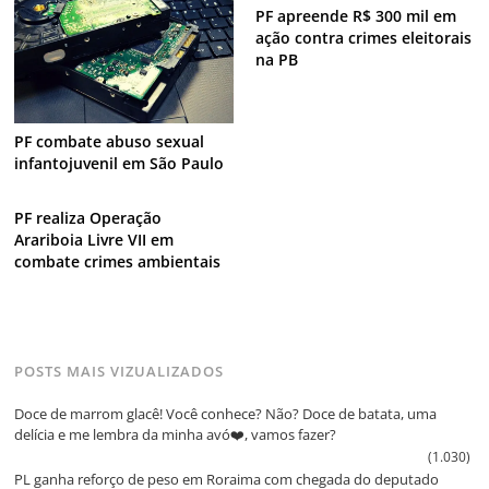
PF apreende R$ 300 mil em
ação contra crimes eleitorais
na PB
PF combate abuso sexual
infantojuvenil em São Paulo
PF realiza Operação
Arariboia Livre VII em
combate crimes ambientais
POSTS MAIS VIZUALIZADOS
Doce de marrom glacê! Você conhece? Não? Doce de batata, uma
delícia e me lembra da minha avó❤️, vamos fazer?
(1.030)
PL ganha reforço de peso em Roraima com chegada do deputado