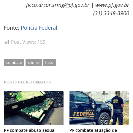
ficco.drcor.srmg@pf.gov.br | www.pf.gov.br
(31) 3348-3900
Navegação
Fonte:
Polícia Federal
de
s
Post Views:
159
Post
combate
crimes
ficco
POSTS RELACIONADOS
PF combate abuso sexual
PF combate atuação de