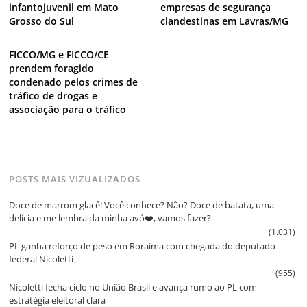
infantojuvenil em Mato
empresas de segurança
Grosso do Sul
clandestinas em Lavras/MG
FICCO/MG e FICCO/CE
prendem foragido
condenado pelos crimes de
tráfico de drogas e
associação para o tráfico
POSTS MAIS VIZUALIZADOS
Doce de marrom glacê! Você conhece? Não? Doce de batata, uma
delícia e me lembra da minha avó❤️, vamos fazer?
(1.031)
PL ganha reforço de peso em Roraima com chegada do deputado
federal Nicoletti
(955)
Nicoletti fecha ciclo no União Brasil e avança rumo ao PL com
estratégia eleitoral clara