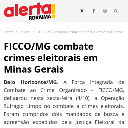
conteúdo
Searc
O maior portal de notícias de Roraima
O Alerta Roraima é seu portal de notícias completo sobre política,
saúde, esportes, economia e os principais acontecimentos de Boa Vista
Home
Policial
FICCO/MG combate crimes eleitorais em Minas Gerais
e todo o estado de Roraima. Fique sempre informado com
atualizações em tempo real!
FICCO/MG combate
crimes eleitorais em
Minas Gerais
Belo Horizonte/MG
. A Força Integrada de
Combate ao Crime Organizado – FICCO/MG,
deflagrou nesta sexta-feira (4/10), a Operação
Sufrágio Limpo no combate a crimes eleitorais.
Foram cumpridos dois mandados de busca e
apreensão expedidos pela Justiça Eleitoral da