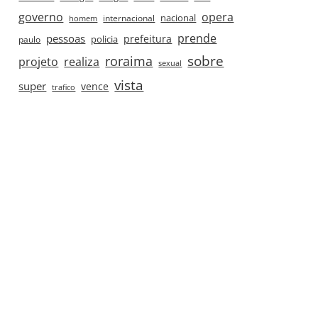
governo
opera
nacional
internacional
homem
prende
pessoas
prefeitura
paulo
policia
roraima
sobre
projeto
realiza
sexual
vista
super
vence
trafico