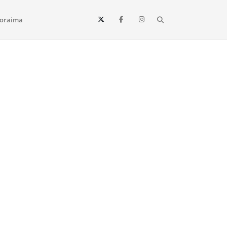
Search
oraima
Vista e todo o estado de Roraima. Fique sempre informado