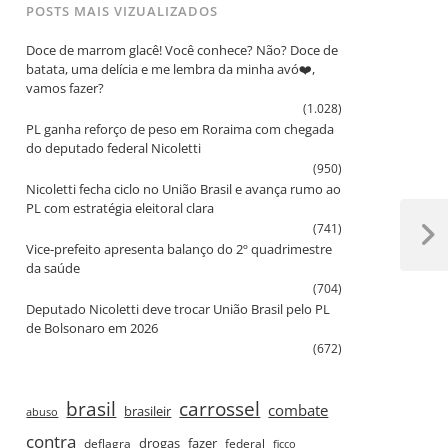
POSTS MAIS VIZUALIZADOS
Doce de marrom glacê! Você conhece? Não? Doce de
batata, uma delícia e me lembra da minha avó❤️,
vamos fazer?
(1.028)
PL ganha reforço de peso em Roraima com chegada
do deputado federal Nicoletti
(950)
Nicoletti fecha ciclo no União Brasil e avança rumo ao
PL com estratégia eleitoral clara
(741)
Next
Vice‑prefeito apresenta balanço do 2º quadrimestre
Post
da saúde
(704)
Deputado Nicoletti deve trocar União Brasil pelo PL
de Bolsonaro em 2026
(672)
brasil
carrossel
combate
brasileir
abuso
contra
drogas
fazer
deflagra
federal
ficco