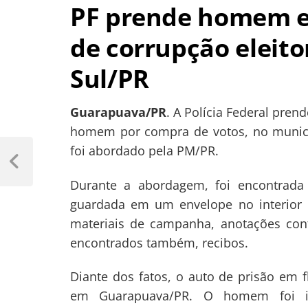
PF prende homem em
de corrupção eleito
Sul/PR
Guarapuava/PR
. A Polícia Federal pren
homem por compra de votos, no municíp
Navegação
foi abordado pela PM/PR.
de
Previous
Post
Durante a abordagem, foi encontrada
Post
guardada em um envelope no interior
materiais de campanha, anotações con
encontrados também, recibos.
Diante dos fatos, o auto de prisão em f
em Guarapuava/PR. O homem foi ind