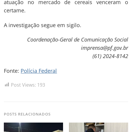
atuação no mercado de cereais venceram o
certame.
A investigação segue em sigilo.
Navegação
Coordenação-Geral de Comunicação Social
imprensa@pf.gov.br
de
s
(61) 2024-8142
Post
Fonte:
Polícia Federal
Post Views:
193
POSTS RELACIONADOS