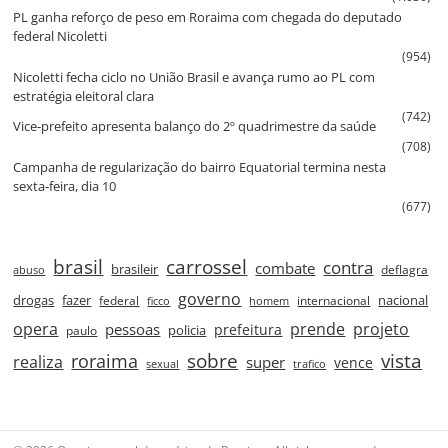
PL ganha reforço de peso em Roraima com chegada do deputado
federal Nicoletti
(954)
Nicoletti fecha ciclo no União Brasil e avança rumo ao PL com
estratégia eleitoral clara
(742)
Vice‑prefeito apresenta balanço do 2º quadrimestre da saúde
(708)
Campanha de regularização do bairro Equatorial termina nesta
sexta‑feira, dia 10
(677)
brasil
carrossel
contra
combate
brasileir
deflagra
abuso
governo
drogas
fazer
nacional
federal
internacional
ficco
homem
prende
projeto
opera
pessoas
prefeitura
paulo
policia
roraima
sobre
vista
realiza
super
vence
sexual
trafico