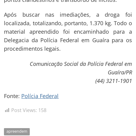
Após buscar nas imediações, a droga foi
localizada, totalizando, portanto, 1.370 kg. Todo o
material apreendido foi encaminhado para a
Delegacia da Polícia Federal em Guaíra para os
procedimentos legais.
Navegação
Comunicação Social da Polícia Federal em
de
s
Guaíra/PR
Post
(44) 3211-1901
Fonte:
Polícia Federal
Post Views:
158
apreendem