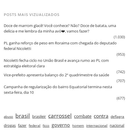
POSTS MAIS VIZUALIZADOS
Doce de marrom glacê! Você conhece? Não? Doce de batata, uma
delícia e me lembra da minha avó❤️, vamos fazer?
(1.030)
PL ganha reforço de peso em Roraima com chegada do deputado
federal Nicoletti
(953)
Nicoletti fecha ciclo no União Brasil e avança rumo ao PL com
estratégia eleitoral clara
(742)
Vice‑prefeito apresenta balanço do 2º quadrimestre da saúde
(707)
Campanha de regularização do bairro Equatorial termina nesta
sexta‑feira, dia 10
(677)
brasil
carrossel
contra
combate
brasileir
deflagra
abuso
governo
drogas
fazer
nacional
federal
internacional
ficco
homem