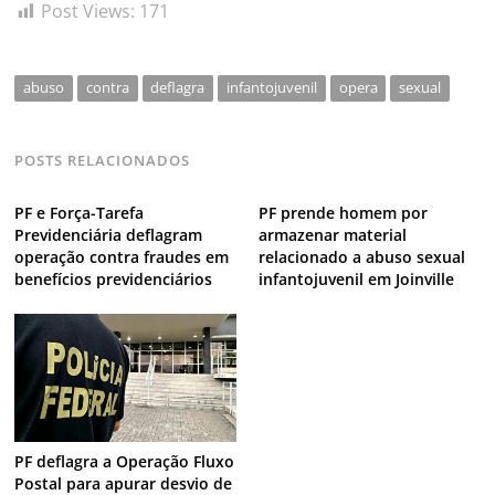
Post Views:
171
abuso
contra
deflagra
infantojuvenil
opera
sexual
POSTS RELACIONADOS
PF e Força-Tarefa
PF prende homem por
Previdenciária deflagram
armazenar material
operação contra fraudes em
relacionado a abuso sexual
benefícios previdenciários
infantojuvenil em Joinville
PF deflagra a Operação Fluxo
Postal para apurar desvio de