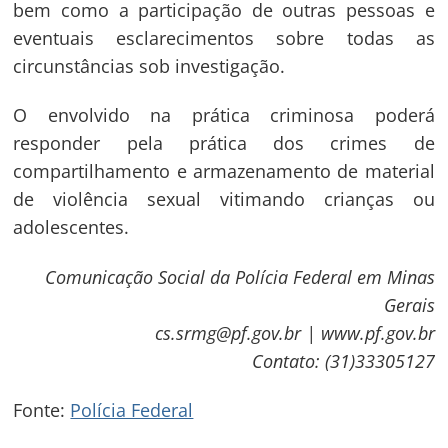
bem como a participação de outras pessoas e
eventuais esclarecimentos sobre todas as
circunstâncias sob investigação.
O envolvido na prática criminosa poderá
responder pela prática dos crimes de
compartilhamento e armazenamento de material
de violência sexual vitimando crianças ou
Navegação
adolescentes.
de
s
Comunicação Social da Polícia Federal em Minas
Post
Gerais
cs.srmg@pf.gov.br | www.pf.gov.br
Contato: (31)33305127
Fonte:
Polícia Federal