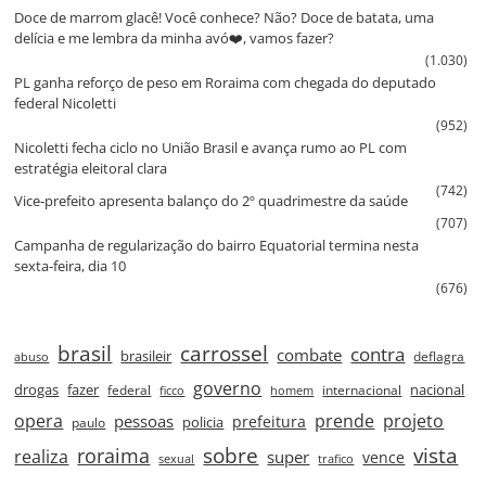
Doce de marrom glacê! Você conhece? Não? Doce de batata, uma
delícia e me lembra da minha avó❤️, vamos fazer?
(1.030)
PL ganha reforço de peso em Roraima com chegada do deputado
federal Nicoletti
(952)
Nicoletti fecha ciclo no União Brasil e avança rumo ao PL com
estratégia eleitoral clara
(742)
Vice‑prefeito apresenta balanço do 2º quadrimestre da saúde
(707)
Campanha de regularização do bairro Equatorial termina nesta
sexta‑feira, dia 10
(676)
brasil
carrossel
contra
combate
brasileir
deflagra
abuso
governo
drogas
fazer
nacional
federal
internacional
ficco
homem
prende
projeto
opera
pessoas
prefeitura
paulo
policia
roraima
sobre
vista
realiza
super
vence
sexual
trafico