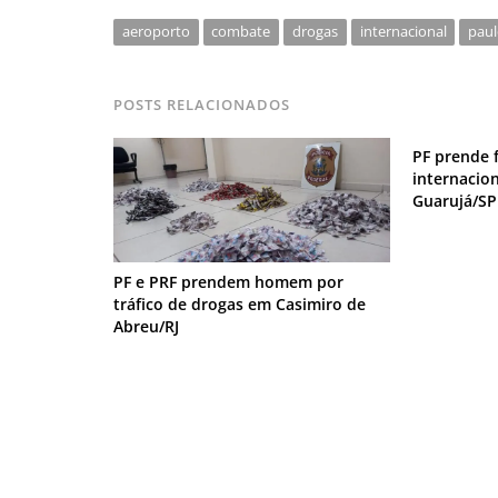
aeroporto
combate
drogas
internacional
pau
POSTS RELACIONADOS
PF prende f
internacio
Guarujá/SP
PF e PRF prendem homem por
tráfico de drogas em Casimiro de
Abreu/RJ