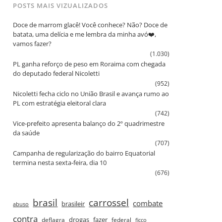
POSTS MAIS VIZUALIZADOS
Doce de marrom glacê! Você conhece? Não? Doce de
batata, uma delícia e me lembra da minha avó❤️,
vamos fazer?
(1.030)
PL ganha reforço de peso em Roraima com chegada
do deputado federal Nicoletti
(952)
Nicoletti fecha ciclo no União Brasil e avança rumo ao
PL com estratégia eleitoral clara
(742)
Vice‑prefeito apresenta balanço do 2º quadrimestre
da saúde
(707)
Campanha de regularização do bairro Equatorial
termina nesta sexta‑feira, dia 10
(676)
brasil
carrossel
combate
brasileir
abuso
contra
drogas
fazer
deflagra
federal
ficco