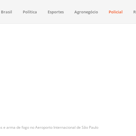
Brasil
Política
Esportes
Agronegócio
Policial
R
aima
política, saúde, esportes, economia e os principais acontecimentos de Boa 
as e arma de fogo no Aeroporto Internacional de São Paulo