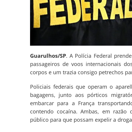
Guarulhos/SP
. A Polícia Federal prende
Navegação
passageiros de voos internacionais do
de
s
corpos e um trazia consigo petrechos pa
Post
Policiais federais que operam o aparel
bagagens, junto aos pórticos migrató
embarcar para a França transportando
contendo cocaína. Ambas, em razão d
público para que possam expelir a drog