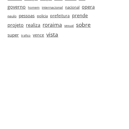
governo
opera
nacional
internacional
homem
prende
pessoas
prefeitura
paulo
policia
roraima
sobre
projeto
realiza
sexual
vista
super
vence
trafico