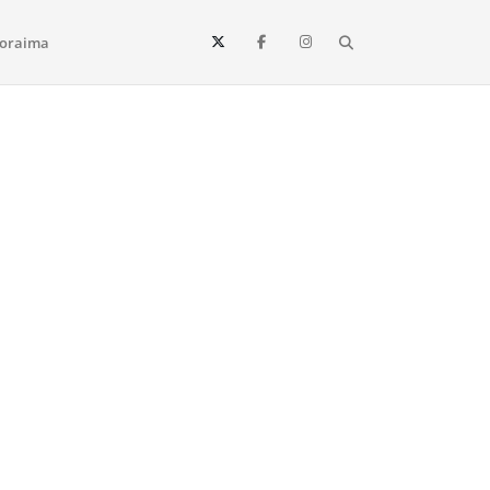
Search
oraima
Vista e todo o estado de Roraima. Fique sempre informado