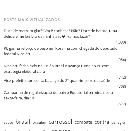
POSTS MAIS VIZUALIZADOS
Doce de marrom glacê! Você conhece? Não? Doce de batata, uma
delícia e me lembra da minha avó❤️, vamos fazer?
(1.030)
PL ganha reforço de peso em Roraima com chegada do deputado
federal Nicoletti
(954)
Nicoletti fecha ciclo no União Brasil e avança rumo ao PL com
estratégia eleitoral clara
(742)
Vice‑prefeito apresenta balanço do 2º quadrimestre da saúde
(708)
Campanha de regularização do bairro Equatorial termina nesta
sexta‑feira, dia 10
(677)
brasil
carrossel
contra
combate
brasileir
deflagra
abuso