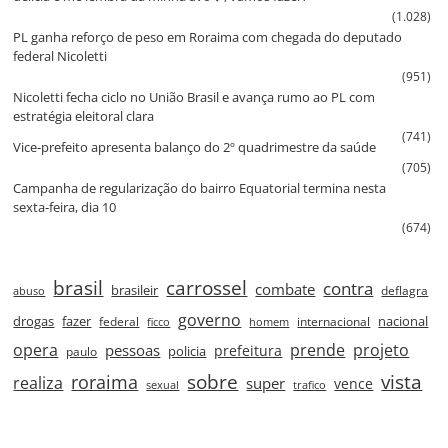
(1.028)
PL ganha reforço de peso em Roraima com chegada do deputado
federal Nicoletti
(951)
Nicoletti fecha ciclo no União Brasil e avança rumo ao PL com
estratégia eleitoral clara
(741)
Vice‑prefeito apresenta balanço do 2º quadrimestre da saúde
(705)
Campanha de regularização do bairro Equatorial termina nesta
sexta‑feira, dia 10
(674)
brasil
carrossel
contra
combate
brasileir
deflagra
abuso
governo
drogas
fazer
nacional
federal
internacional
ficco
homem
prende
projeto
opera
pessoas
prefeitura
paulo
policia
roraima
sobre
vista
realiza
super
vence
sexual
trafico