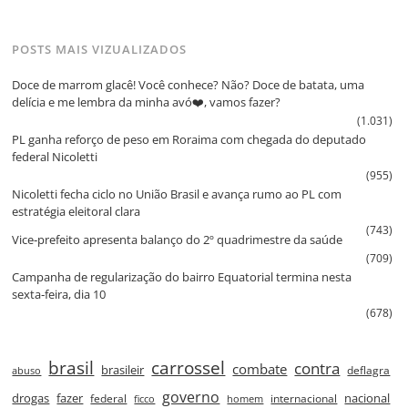
POSTS MAIS VIZUALIZADOS
Doce de marrom glacê! Você conhece? Não? Doce de batata, uma
delícia e me lembra da minha avó❤️, vamos fazer?
(1.031)
PL ganha reforço de peso em Roraima com chegada do deputado
federal Nicoletti
(955)
Nicoletti fecha ciclo no União Brasil e avança rumo ao PL com
estratégia eleitoral clara
(743)
Vice‑prefeito apresenta balanço do 2º quadrimestre da saúde
(709)
Campanha de regularização do bairro Equatorial termina nesta
sexta‑feira, dia 10
(678)
brasil
carrossel
contra
combate
brasileir
deflagra
abuso
governo
drogas
fazer
nacional
federal
internacional
ficco
homem