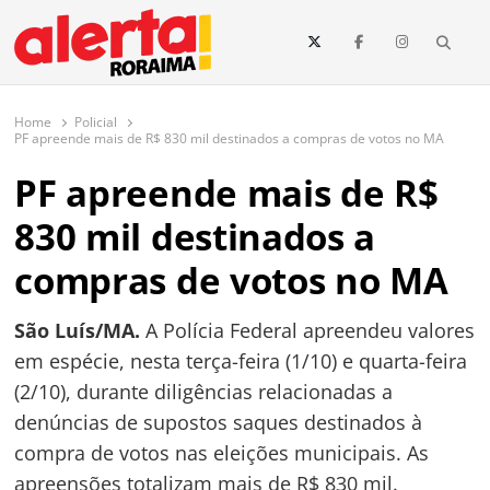
conteúdo
Searc
O maior portal de notícias de Roraima
O Alerta Roraima é seu portal de notícias completo sobre política,
saúde, esportes, economia e os principais acontecimentos de Boa Vista
Home
Policial
e todo o estado de Roraima. Fique sempre informado com
PF apreende mais de R$ 830 mil destinados a compras de votos no MA
atualizações em tempo real!
PF apreende mais de R$
830 mil destinados a
compras de votos no MA
São Luís/MA.
A Polícia Federal apreendeu valores
em espécie, nesta terça-feira (1/10) e quarta-feira
(2/10), durante diligências relacionadas a
denúncias de supostos saques destinados à
compra de votos nas eleições municipais. As
apreensões totalizam mais de R$ 830 mil.