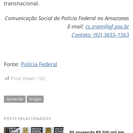
transnacional.
Navegação
Comunicação Social da Polícia Federal no Amazonas
de
s
E-mail:
cs.sram@pf.gov.br
Contato: (92) 3655-1563
Post
Fonte:
Polícia Federal
Post Views:
162
apreende
drogas
POSTS RELACIONADOS
PF apreende R$ 500 mil em