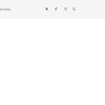
Search
oraima
Vista e todo o estado de Roraima. Fique sempre informado