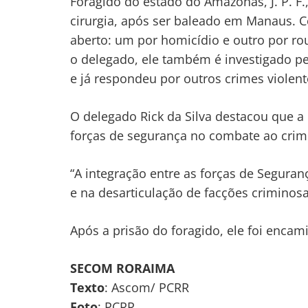
Foragido do estado do Amazonas, J. P. F.
cirurgia, após ser baleado em Manaus. C
aberto: um por homicídio e outro por r
o delegado, ele também é investigado p
e já respondeu por outros crimes violent
O delegado Rick da Silva destacou que
forças de segurança no combate ao crim
“A integração entre as forças de Segura
e na desarticulação de facções criminosa
Após a prisão do foragido, ele foi encam
SECOM RORAIMA
Texto
: Ascom/ PCRR
Foto
: PCRR