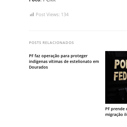
Post Views:
134
POSTS RELACIONADOS
PF faz operação para proteger
indígenas vítimas de estelionato em
Dourados
PF prende 
migração i