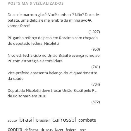
POSTS MAIS VIZUALIZADOS
Doce de marrom glacê! Você conhece? Não? Doce de
batata, uma delícia e me lembra da minha avó❤️,
vamos fazer?
(1.027)
PL ganha reforço de peso em Roraima com chegada
do deputado federal Nicoletti
(950)
Nicoletti fecha ciclo no União Brasil e avança rumo ao
PL com estratégia eleitoral clara
(741)
Vice‑prefeito apresenta balanço do 2º quadrimestre
da saúde
(704)
Deputado Nicoletti deve trocar União Brasil pelo PL
de Bolsonaro em 2026
(672)
brasil
carrossel
combate
brasileir
abuso
contra
drogas
fazer
deflagra
federal
ficco