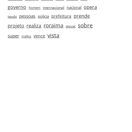
governo
opera
nacional
internacional
homem
prende
pessoas
prefeitura
paulo
policia
roraima
sobre
projeto
realiza
sexual
vista
super
vence
trafico