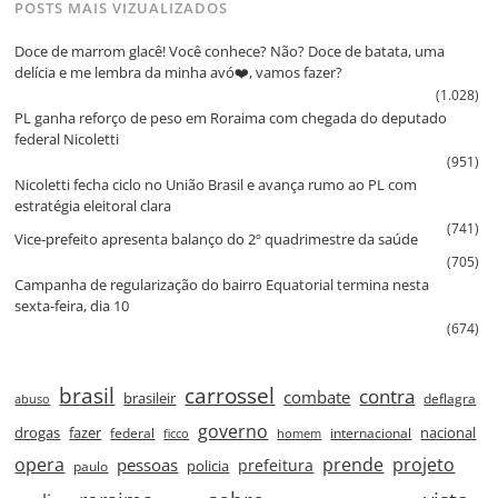
POSTS MAIS VIZUALIZADOS
Doce de marrom glacê! Você conhece? Não? Doce de batata, uma
delícia e me lembra da minha avó❤️, vamos fazer?
(1.028)
PL ganha reforço de peso em Roraima com chegada do deputado
federal Nicoletti
(951)
Nicoletti fecha ciclo no União Brasil e avança rumo ao PL com
estratégia eleitoral clara
(741)
Vice‑prefeito apresenta balanço do 2º quadrimestre da saúde
(705)
Campanha de regularização do bairro Equatorial termina nesta
sexta‑feira, dia 10
(674)
brasil
carrossel
contra
combate
brasileir
deflagra
abuso
governo
drogas
fazer
nacional
federal
internacional
ficco
homem
prende
projeto
opera
pessoas
prefeitura
paulo
policia