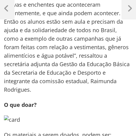
Navegação
chuvas e enchentes que aconteceram
de
Previous
Next
recentemente, e que ainda podem acontecer.
Post
Post
Post
Então os alunos estão sem aula e precisam da
ajuda e da solidariedade de todos no Brasil,
como a exemplo de outras campanhas que já
foram feitas com relação a vestimentas, gêneros
alimentícios e água potável”, ressaltou a
secretária adjunta da Gestão da Educação Básica
da Secretaria de Educação e Desporto e
integrante da comissão estadual, Raimunda
Rodrigues.
O que doar?
Os materiais a serem doados, podem ser: