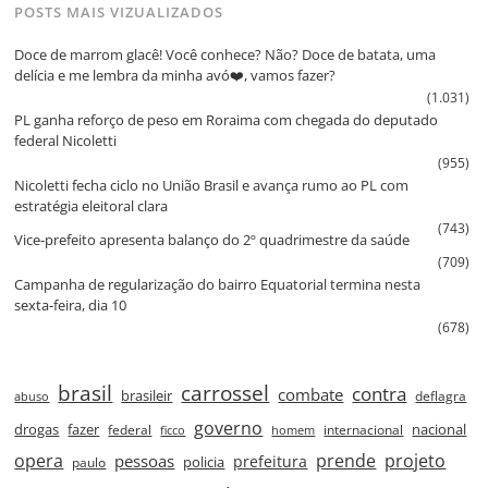
POSTS MAIS VIZUALIZADOS
Doce de marrom glacê! Você conhece? Não? Doce de batata, uma
delícia e me lembra da minha avó❤️, vamos fazer?
(1.031)
PL ganha reforço de peso em Roraima com chegada do deputado
federal Nicoletti
(955)
Nicoletti fecha ciclo no União Brasil e avança rumo ao PL com
estratégia eleitoral clara
(743)
Vice‑prefeito apresenta balanço do 2º quadrimestre da saúde
(709)
Campanha de regularização do bairro Equatorial termina nesta
sexta‑feira, dia 10
(678)
brasil
carrossel
contra
combate
brasileir
deflagra
abuso
governo
drogas
fazer
nacional
federal
internacional
ficco
homem
prende
projeto
opera
pessoas
prefeitura
paulo
policia