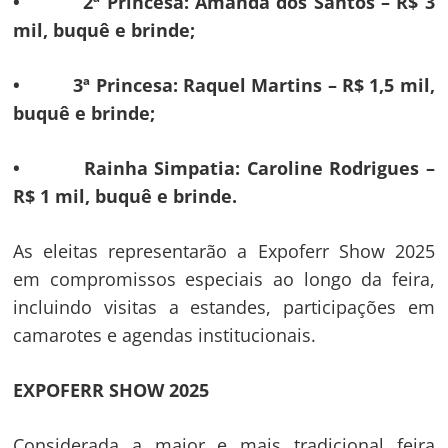
• 2ª Princesa: Amanda dos Santos – R$ 3
Post
mil, buquê e brinde;
• 3ª Princesa: Raquel Martins – R$ 1,5 mil,
buquê e brinde;
• Rainha Simpatia: Caroline Rodrigues –
R$ 1 mil, buquê e brinde.
As eleitas representarão a Expoferr Show 2025
em compromissos especiais ao longo da feira,
incluindo visitas a estandes, participações em
camarotes e agendas institucionais.
EXPOFERR SHOW 2025
Considerada a maior e mais tradicional feira