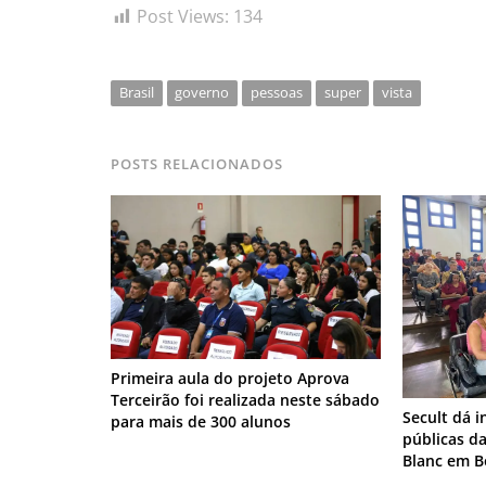
Post Views:
134
Brasil
governo
pessoas
super
vista
POSTS RELACIONADOS
Primeira aula do projeto Aprova
Terceirão foi realizada neste sábado
Secult dá i
para mais de 300 alunos
públicas da
Blanc em B