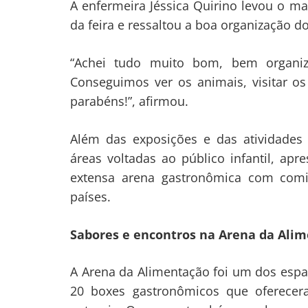
A enfermeira Jéssica Quirino levou o mar
da feira e ressaltou a boa organização d
“Achei tudo muito bom, bem organi
Conseguimos ver os animais, visitar os
parabéns!”, afirmou.
Além das exposições e das atividades
áreas voltadas ao público infantil, apr
extensa arena gastronômica com comid
países.
Navegação
Sabores e encontros na Arena da Ali
de
s
A Arena da Alimentação foi um dos espaç
Post
20 boxes gastronômicos que oferecera