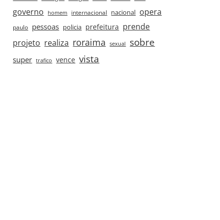
governo
opera
nacional
internacional
homem
prende
pessoas
prefeitura
paulo
policia
roraima
sobre
projeto
realiza
sexual
vista
super
vence
trafico