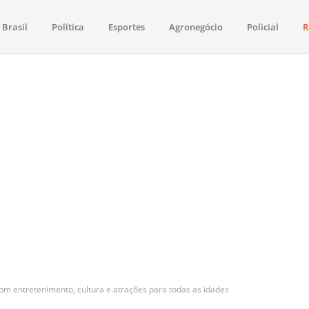
Brasil
Política
Esportes
Agronegócio
Policial
R
aima
política, saúde, esportes, economia e os principais acontecimentos de Boa 
om entretenimento, cultura e atrações para todas as idades