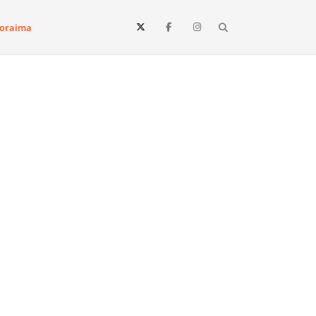
Search
oraima
Vista e todo o estado de Roraima. Fique sempre informado