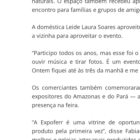
naturais. O espaço também recebeu apre
encontro para famílias e grupos de amig
A doméstica Leide Laura Soares aproveitou
a vizinha para aproveitar o evento.
“Participo todos os anos, mas esse foi o
ouvir música e tirar fotos. É um event
Ontem fiquei até às três da manhã e me 
Os comerciantes também comemoraram 
expositores do Amazonas e do Pará —
presença na feira.
“A Expoferr é uma vitrine de oportu
produto pela primeira vez”, disse Fab
molhos e geleias artesanais produzidos 