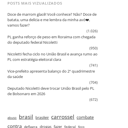
POSTS MAIS VIZUALIZADOS
Doce de marrom glacê! Você conhece? Não? Doce de
batata, uma delícia e me lembra da minha avó❤️,
vamos fazer?
(1.026)
PL ganha reforço de peso em Roraima com chegada
do deputado federal Nicoletti
(950)
Nicoletti fecha ciclo no União Brasil e avança rumo ao
PL com estratégia eleitoral clara
(741)
Vice‑prefeito apresenta balanço do 2º quadrimestre
da saúde
(704)
Deputado Nicoletti deve trocar União Brasil pelo PL
de Bolsonaro em 2026
(672)
brasil
carrossel
combate
brasileir
abuso
contra
drogas
fazer
deflagra
federal
ficco