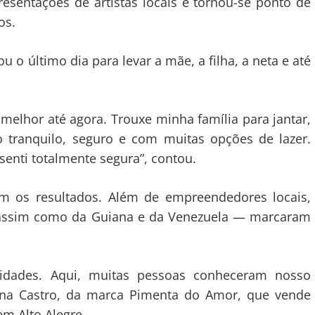
sentações de artistas locais e tornou-se ponto de
os.
 o último dia para levar a mãe, a filha, a neta e até
 melhor até agora. Trouxe minha família para jantar,
o tranquilo, seguro e com muitas opções de lazer.
senti totalmente segura”, contou.
os resultados. Além de empreendedores locais,
 assim como da Guiana e da Venezuela — marcaram
nidades. Aqui, muitas pessoas conheceram nosso
iana Castro, da marca Pimenta do Amor, que vende
em Alto Alegre.