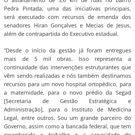
O asfaltamento de 3,6 km de ruas no bairro
Pedra Pintada, uma das iniciativas principais,
será executado com recursos de emenda dos
senadores Hiran Gonçalves e Mecias de Jesus,
além de contrapartida do Executivo estadual.
“Desde o início da gestão já foram entregues
mais de 5 mil obras. Isso representa a
Navegação
continuidade das intervenções estruturantes que
de
s
vêm sendo realizadas e nós também destinamos
Post
recursos para um novo hospital ortopédico, para
a maternidade, para o novo prédio da Segad
[Secretaria de Gestão Estratégica e
Administração], para o Instituto de Medicina
Legal, entre outros. Sou um grande parceiro do
Governo, assim como a bancada federal, que tem
reconhecido o trabalho e a capacidade do