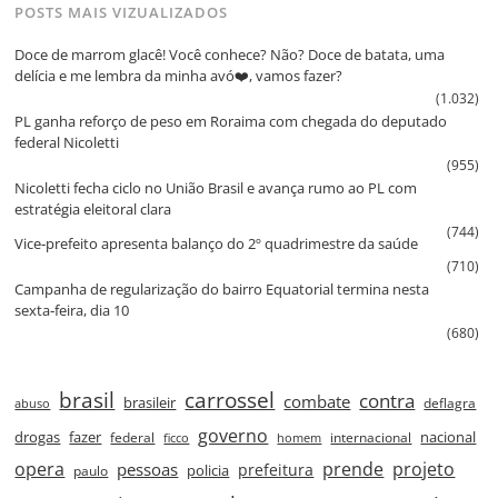
POSTS MAIS VIZUALIZADOS
Doce de marrom glacê! Você conhece? Não? Doce de batata, uma
delícia e me lembra da minha avó❤️, vamos fazer?
(1.032)
PL ganha reforço de peso em Roraima com chegada do deputado
federal Nicoletti
(955)
Nicoletti fecha ciclo no União Brasil e avança rumo ao PL com
estratégia eleitoral clara
(744)
Vice‑prefeito apresenta balanço do 2º quadrimestre da saúde
(710)
Campanha de regularização do bairro Equatorial termina nesta
sexta‑feira, dia 10
(680)
brasil
carrossel
contra
combate
brasileir
deflagra
abuso
governo
drogas
fazer
nacional
federal
internacional
ficco
homem
prende
projeto
opera
pessoas
prefeitura
paulo
policia