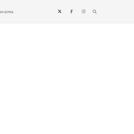
Search
oraima
Vista e todo o estado de Roraima. Fique sempre informado