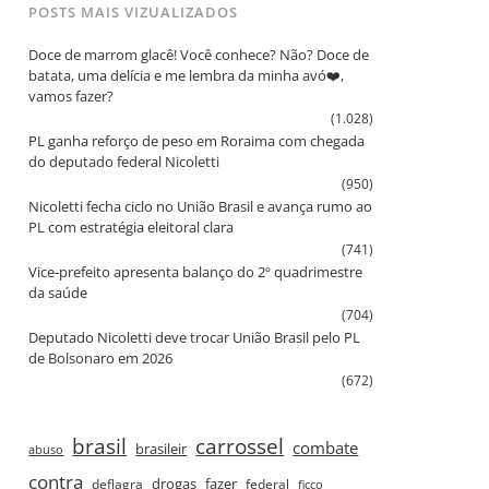
POSTS MAIS VIZUALIZADOS
Doce de marrom glacê! Você conhece? Não? Doce de
batata, uma delícia e me lembra da minha avó❤️,
vamos fazer?
(1.028)
PL ganha reforço de peso em Roraima com chegada
do deputado federal Nicoletti
(950)
Nicoletti fecha ciclo no União Brasil e avança rumo ao
PL com estratégia eleitoral clara
(741)
Vice‑prefeito apresenta balanço do 2º quadrimestre
da saúde
(704)
Deputado Nicoletti deve trocar União Brasil pelo PL
de Bolsonaro em 2026
(672)
brasil
carrossel
combate
brasileir
abuso
contra
drogas
fazer
deflagra
federal
ficco