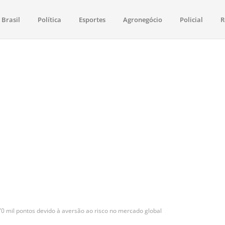
Brasil
Política
Esportes
Agronegócio
Policial
R
aima
política, saúde, esportes, economia e os principais acontecimentos de Boa 
0 mil pontos devido à aversão ao risco no mercado global