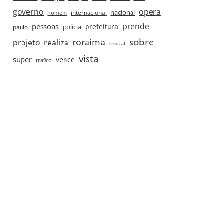
governo
opera
nacional
internacional
homem
prende
pessoas
prefeitura
paulo
policia
roraima
sobre
projeto
realiza
sexual
vista
super
vence
trafico