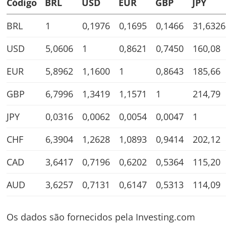
Código
BRL
USD
EUR
GBP
JPY
BRL
1
0,1976
0,1695
0,1466
31,6326
USD
5,0606
1
0,8621
0,7450
160,08
Navegação
de
EUR
5,8962
1,1600
1
0,8643
185,66
s
Post
GBP
6,7996
1,3419
1,1571
1
214,79
JPY
0,0316
0,0062
0,0054
0,0047
1
CHF
6,3904
1,2628
1,0893
0,9414
202,12
CAD
3,6417
0,7196
0,6202
0,5364
115,20
AUD
3,6257
0,7131
0,6147
0,5313
114,09
Os dados são fornecidos pela Investing.com