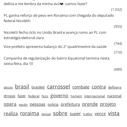
delícia e me lembra da minha avó❤️, vamos fazer?
(1.032)
PL ganha reforço de peso em Roraima com chegada do deputado
federal Nicoletti
(955)
Nicoletti fecha ciclo no União Brasil e avança rumo ao PL com
estratégia eleitoral clara
(744)
Vice‑prefeito apresenta balanço do 2º quadrimestre da saúde
(710)
Campanha de regularização do bairro Equatorial termina nesta
sexta‑feira, dia 10
(680)
brasil
carrossel
contra
combate
brasileir
deflagra
abuso
governo
drogas
fazer
nacional
federal
internacional
ficco
homem
prende
projeto
opera
pessoas
prefeitura
paulo
policia
roraima
sobre
vista
realiza
super
vence
sexual
trafico