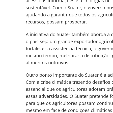
acesso às informações e tecnologias ne
Navegação
sustentável. Com o Suater, o governo bu
de
ajudando a garantir que todos os agricu
s
recursos, possam prosperar.
Post
A iniciativa do Suater também aborda a 
o país seja um grande exportador agrícol
fortalecer a assistência técnica, o gove
mesmo tempo, melhorar a distribuição, 
alimentos nutritivos.
Outro ponto importante do Suater é a ad
Com a crise climática trazendo desafios
essencial que os agricultores adotem prá
essas adversidades. O Suater pretende f
para que os agricultores possam continu
mesmo em face de condições climáticas