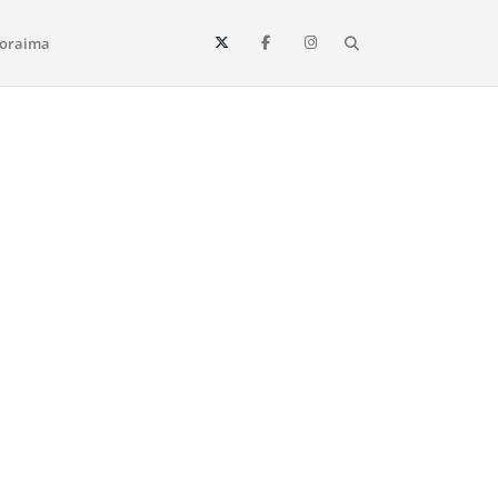
Search
oraima
Vista e todo o estado de Roraima. Fique sempre informado