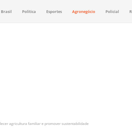
Brasil
Política
Esportes
Agronegócio
Policial
R
aima
política, saúde, esportes, economia e os principais acontecimentos de Boa 
ecer agricultura familiar e promover sustentabilidade