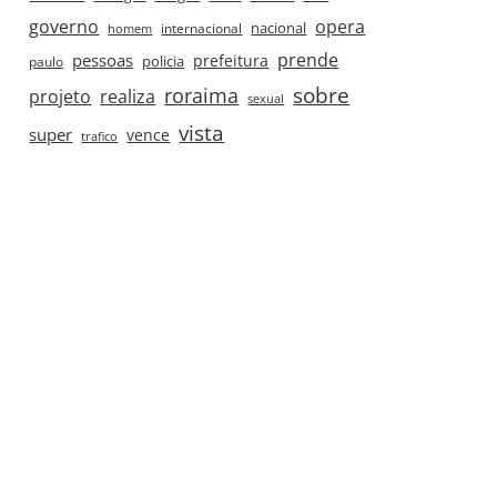
governo
opera
nacional
internacional
homem
prende
pessoas
prefeitura
paulo
policia
roraima
sobre
projeto
realiza
sexual
vista
super
vence
trafico