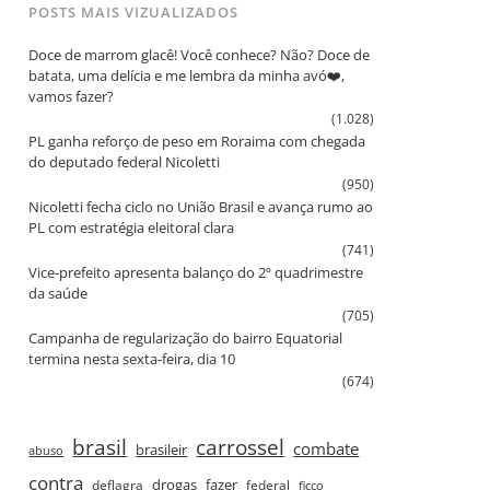
POSTS MAIS VIZUALIZADOS
Doce de marrom glacê! Você conhece? Não? Doce de
batata, uma delícia e me lembra da minha avó❤️,
vamos fazer?
(1.028)
PL ganha reforço de peso em Roraima com chegada
do deputado federal Nicoletti
(950)
Nicoletti fecha ciclo no União Brasil e avança rumo ao
PL com estratégia eleitoral clara
(741)
Vice‑prefeito apresenta balanço do 2º quadrimestre
da saúde
(705)
Campanha de regularização do bairro Equatorial
termina nesta sexta‑feira, dia 10
(674)
brasil
carrossel
combate
brasileir
abuso
contra
drogas
fazer
deflagra
federal
ficco