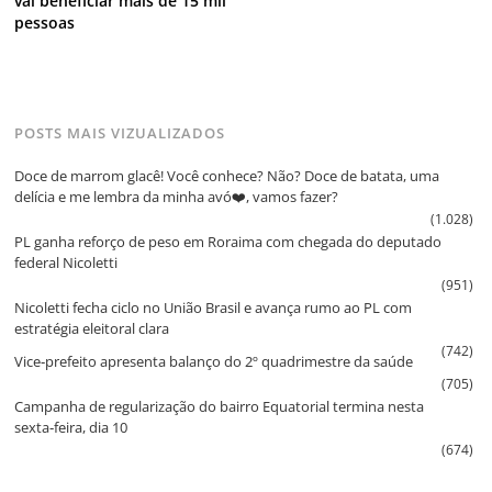
vai beneficiar mais de 15 mil
pessoas
POSTS MAIS VIZUALIZADOS
Doce de marrom glacê! Você conhece? Não? Doce de batata, uma
delícia e me lembra da minha avó❤️, vamos fazer?
(1.028)
PL ganha reforço de peso em Roraima com chegada do deputado
federal Nicoletti
(951)
Nicoletti fecha ciclo no União Brasil e avança rumo ao PL com
estratégia eleitoral clara
(742)
Vice‑prefeito apresenta balanço do 2º quadrimestre da saúde
(705)
Campanha de regularização do bairro Equatorial termina nesta
sexta‑feira, dia 10
(674)