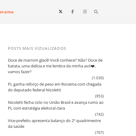
Search
oraima
Vista e todo o estado de Roraima. Fique sempre informado
POSTS MAIS VIZUALIZADOS
Doce de marrom glacê! Você conhece? Não? Doce de
batata, uma delícia e me lembra da minha avó❤️,
vamos fazer?
(1.030)
PL ganha reforço de peso em Roraima com chegada
do deputado federal Nicoletti
(953)
Nicoletti fecha ciclo no União Brasil e avança rumo ao
PL com estratégia eleitoral clara
(742)
Vice‑prefeito apresenta balanço do 2º quadrimestre
da saúde
(707)