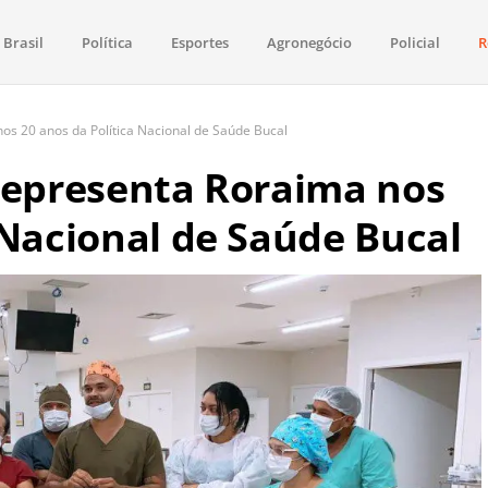
Brasil
Política
Esportes
Agronegócio
Policial
R
aima
política, saúde, esportes, economia e os principais acontecimentos de Boa 
nos 20 anos da Política Nacional de Saúde Bucal
 representa Roraima nos
 Nacional de Saúde Bucal