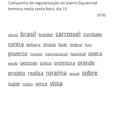
Campanha de regularização do bairro Equatorial
termina nesta sexta‑feira, dia 10
(676)
brasil
carrossel
combate
brasileir
abuso
contra
drogas
fazer
deflagra
federal
ficco
governo
opera
nacional
internacional
homem
prende
pessoas
prefeitura
paulo
policia
roraima
sobre
projeto
realiza
sexual
vista
super
vence
trafico