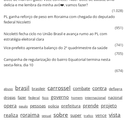
delícia e me lembra da minha avó❤️, vamos fazer?
(1.028)
PL ganha reforço de peso em Roraima com chegada do deputado
federal Nicoletti
(951)
Nicoletti fecha ciclo no União Brasil e avança rumo ao PL com
estratégia eleitoral clara
(741)
Vice‑prefeito apresenta balanço do 2º quadrimestre da saúde
(705)
Campanha de regularização do bairro Equatorial termina nesta
sexta‑feira, dia 10
(674)
brasil
carrossel
contra
combate
brasileir
deflagra
abuso
governo
drogas
fazer
nacional
federal
internacional
ficco
homem
prende
projeto
opera
pessoas
prefeitura
paulo
policia
roraima
sobre
vista
realiza
super
vence
sexual
trafico