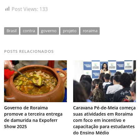
Post Views:
133
Brasil
contra
governo
projeto
roraima
POSTS RELACIONADOS
Governo de Roraima
Caravana Pé-de-Meia começa
promove a terceira entrega
suas atividades em Roraima
de damurida na Expoferr
com foco em incentivo e
Show 2025
capacitação para estudantes
do Ensino Médio