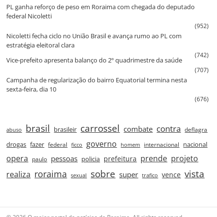
PL ganha reforço de peso em Roraima com chegada do deputado
federal Nicoletti
(952)
Nicoletti fecha ciclo no União Brasil e avança rumo ao PL com
estratégia eleitoral clara
(742)
Vice‑prefeito apresenta balanço do 2º quadrimestre da saúde
(707)
Campanha de regularização do bairro Equatorial termina nesta
sexta‑feira, dia 10
(676)
brasil
carrossel
contra
combate
brasileir
deflagra
abuso
governo
drogas
fazer
nacional
federal
internacional
ficco
homem
prende
projeto
opera
pessoas
prefeitura
paulo
policia
roraima
sobre
vista
realiza
super
vence
sexual
trafico
© 2026 O maior portal de notícias de Roraima. All rights reserved.