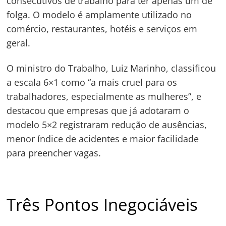
consecutivos de trabalho para ter apenas um de
folga. O modelo é amplamente utilizado no
comércio, restaurantes, hotéis e serviços em
geral.
O ministro do Trabalho, Luiz Marinho, classificou
a escala 6×1 como “a mais cruel para os
Navegação
trabalhadores, especialmente as mulheres”, e
de
s
destacou que empresas que já adotaram o
Post
modelo 5×2 registraram redução de ausências,
menor índice de acidentes e maior facilidade
para preencher vagas.
Três Pontos Inegociáveis