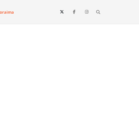
Search
oraima
Vista e todo o estado de Roraima. Fique sempre informado