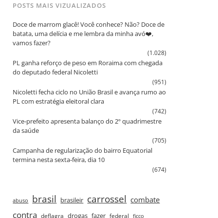
POSTS MAIS VIZUALIZADOS
Doce de marrom glacê! Você conhece? Não? Doce de
batata, uma delícia e me lembra da minha avó❤️,
vamos fazer?
(1.028)
PL ganha reforço de peso em Roraima com chegada
do deputado federal Nicoletti
(951)
Nicoletti fecha ciclo no União Brasil e avança rumo ao
PL com estratégia eleitoral clara
(742)
Vice‑prefeito apresenta balanço do 2º quadrimestre
da saúde
(705)
Campanha de regularização do bairro Equatorial
termina nesta sexta‑feira, dia 10
(674)
brasil
carrossel
combate
brasileir
abuso
contra
drogas
fazer
deflagra
federal
ficco