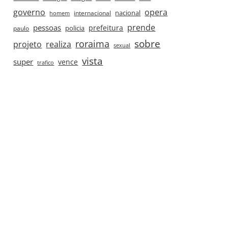
governo
opera
nacional
internacional
homem
prende
pessoas
prefeitura
paulo
policia
roraima
sobre
projeto
realiza
sexual
vista
super
vence
trafico