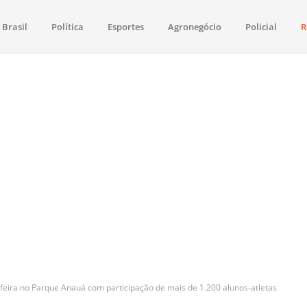
Brasil
Política
Esportes
Agronegócio
Policial
R
aima
política, saúde, esportes, economia e os principais acontecimentos de Boa 
feira no Parque Anauá com participação de mais de 1.200 alunos-atletas