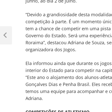
junho, ao dia 2 de julho.
“Devido a grandiosidade desta modalidad
competição à parte. É um momento único
tem a chance de competir em uma pista 
Navegação
Governo do Estado. Será uma experiência
de
Previous
Roraima”, destacou Adriana de Souza, se
Post
Post
organizadora dos Jogos.
Ela informou ainda que durante os jogos
interior do Estado para competir na cap
“Este ano o alojamento dos alunos-atleta
Gonçalves Dias e Penha Brasil. Eles rece
temos uma equipe para acompanhar e cui
Adriana.