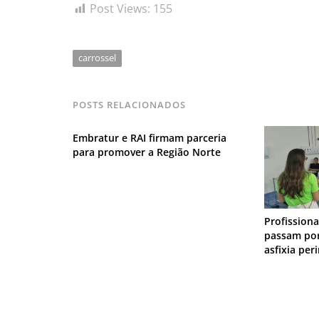
Post Views:
155
carrossel
POSTS RELACIONADOS
Embratur e RAI firmam parceria
para promover a Região Norte
Profission
passam por
asfixia per