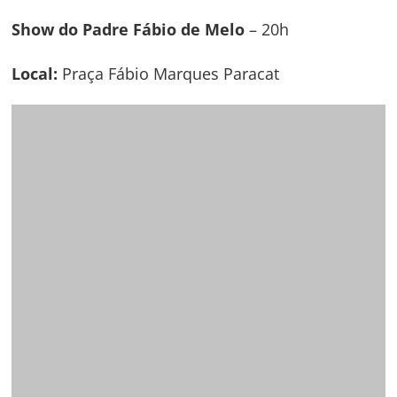
de
s
Show do Padre Fábio de Melo
– 20h
Post
Local:
Praça Fábio Marques Paracat