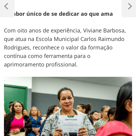
Navegação
de
Previous
Next
O sabor único de se dedicar ao que ama
Post
Post
Post
Com oito anos de experiência, Viviane Barbosa,
que atua na Escola Municipal Carlos Raimundo
Rodrigues, reconhece o valor da formação
contínua como ferramenta para o
aprimoramento profissional.