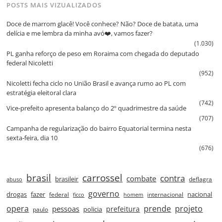
POSTS MAIS VIZUALIZADOS
Doce de marrom glacê! Você conhece? Não? Doce de batata, uma
delícia e me lembra da minha avó❤️, vamos fazer?
(1.030)
PL ganha reforço de peso em Roraima com chegada do deputado
federal Nicoletti
(952)
Nicoletti fecha ciclo no União Brasil e avança rumo ao PL com
estratégia eleitoral clara
(742)
Vice‑prefeito apresenta balanço do 2º quadrimestre da saúde
(707)
Campanha de regularização do bairro Equatorial termina nesta
sexta‑feira, dia 10
(676)
brasil
carrossel
contra
combate
brasileir
deflagra
abuso
governo
drogas
fazer
nacional
federal
internacional
ficco
homem
prende
projeto
opera
pessoas
prefeitura
paulo
policia