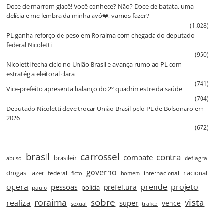
Doce de marrom glacê! Você conhece? Não? Doce de batata, uma
delícia e me lembra da minha avó❤️, vamos fazer?
(1.028)
PL ganha reforço de peso em Roraima com chegada do deputado
federal Nicoletti
(950)
Nicoletti fecha ciclo no União Brasil e avança rumo ao PL com
estratégia eleitoral clara
(741)
Vice‑prefeito apresenta balanço do 2º quadrimestre da saúde
(704)
Deputado Nicoletti deve trocar União Brasil pelo PL de Bolsonaro em
2026
(672)
brasil
carrossel
contra
combate
brasileir
deflagra
abuso
governo
drogas
fazer
nacional
federal
internacional
ficco
homem
prende
projeto
opera
pessoas
prefeitura
paulo
policia
roraima
sobre
vista
realiza
super
vence
sexual
trafico