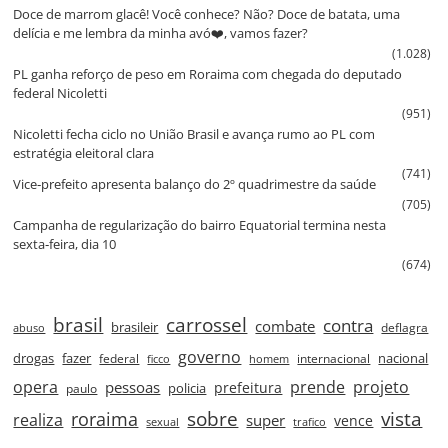
Doce de marrom glacê! Você conhece? Não? Doce de batata, uma
delícia e me lembra da minha avó❤️, vamos fazer?
(1.028)
PL ganha reforço de peso em Roraima com chegada do deputado
federal Nicoletti
(951)
Nicoletti fecha ciclo no União Brasil e avança rumo ao PL com
estratégia eleitoral clara
(741)
Vice‑prefeito apresenta balanço do 2º quadrimestre da saúde
(705)
Campanha de regularização do bairro Equatorial termina nesta
sexta‑feira, dia 10
(674)
brasil
carrossel
contra
combate
brasileir
deflagra
abuso
governo
drogas
fazer
nacional
federal
internacional
ficco
homem
prende
projeto
opera
pessoas
prefeitura
paulo
policia
roraima
sobre
vista
realiza
super
vence
sexual
trafico