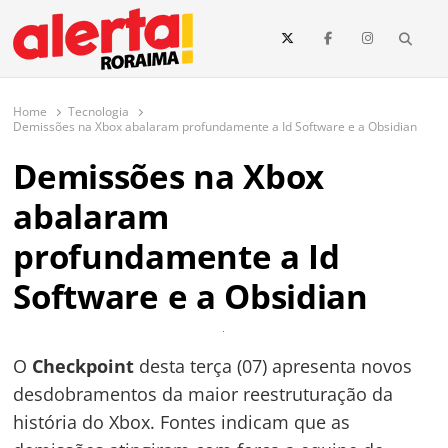
conteúdo
Searc
O maior portal de notícias de Roraima
O Alerta Roraima é seu portal de notícias completo sobre política,
saúde, esportes, economia e os principais acontecimentos de Boa Vista
Home
Tecnologia
e todo o estado de Roraima. Fique sempre informado com
Demissões na Xbox abalaram profundamente a Id Software e a Obsidian
atualizações em tempo real!
Demissões na Xbox
abalaram
profundamente a Id
Software e a Obsidian
O
Checkpoint
desta terça (07) apresenta novos
desdobramentos da maior reestruturação da
história do Xbox. Fontes indicam que as