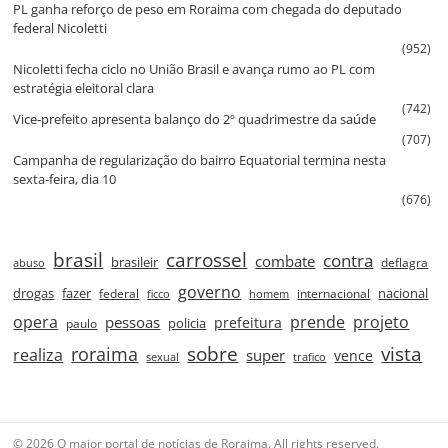
PL ganha reforço de peso em Roraima com chegada do deputado
federal Nicoletti
(952)
Nicoletti fecha ciclo no União Brasil e avança rumo ao PL com
estratégia eleitoral clara
(742)
Vice‑prefeito apresenta balanço do 2º quadrimestre da saúde
(707)
Campanha de regularização do bairro Equatorial termina nesta
sexta‑feira, dia 10
(676)
brasil
carrossel
contra
combate
brasileir
deflagra
abuso
governo
drogas
fazer
nacional
federal
internacional
ficco
homem
prende
projeto
opera
pessoas
prefeitura
paulo
policia
roraima
sobre
vista
realiza
super
vence
sexual
trafico
© 2026 O maior portal de notícias de Roraima. All rights reserved.