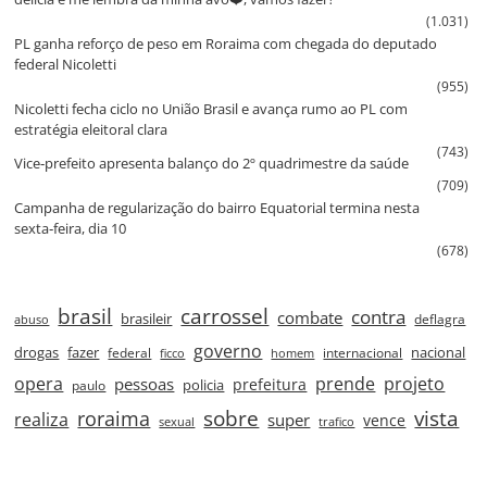
(1.031)
PL ganha reforço de peso em Roraima com chegada do deputado
federal Nicoletti
(955)
Nicoletti fecha ciclo no União Brasil e avança rumo ao PL com
estratégia eleitoral clara
(743)
Vice‑prefeito apresenta balanço do 2º quadrimestre da saúde
(709)
Campanha de regularização do bairro Equatorial termina nesta
sexta‑feira, dia 10
(678)
brasil
carrossel
contra
combate
brasileir
deflagra
abuso
governo
drogas
fazer
nacional
federal
internacional
ficco
homem
prende
projeto
opera
pessoas
prefeitura
paulo
policia
roraima
sobre
vista
realiza
super
vence
sexual
trafico