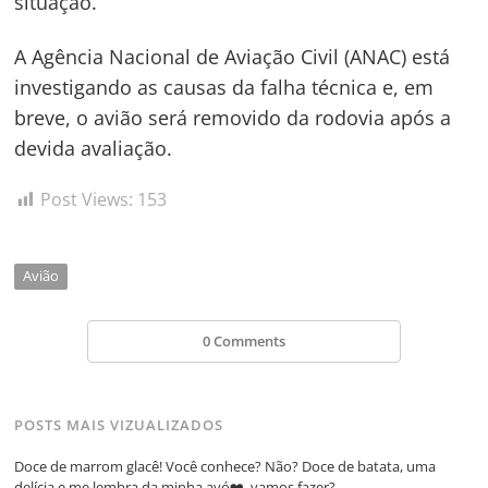
situação.
Post
A Agência Nacional de Aviação Civil (ANAC) está
investigando as causas da falha técnica e, em
breve, o avião será removido da rodovia após a
devida avaliação.
Post Views:
153
Avião
0 Comments
POSTS MAIS VIZUALIZADOS
Doce de marrom glacê! Você conhece? Não? Doce de batata, uma
delícia e me lembra da minha avó❤️, vamos fazer?