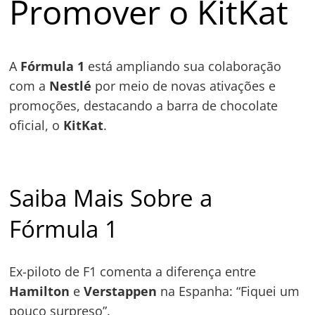
Promover o KitKat
A
Fórmula 1
está ampliando sua colaboração
com a
Nestlé
por meio de novas ativações e
promoções, destacando a barra de chocolate
oficial, o
KitKat
.
Saiba Mais Sobre a
Navegação
Fórmula 1
de
s
Post
Ex-piloto de F1 comenta a diferença entre
Hamilton
e
Verstappen
na Espanha: “Fiquei um
pouco surpreso”.