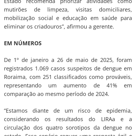
Post
Estado recomenda priorizar atividades como
mutirões de limpeza, visitas domiciliares,
mobilização social e educação em saúde para
eliminar os criadouros”, afirmou a gerente.
EM NÚMEROS
De 1º de janeiro a 26 de maio de 2025, foram
registrados 1.069 casos suspeitos de dengue em
Roraima, com 251 classificados como prováveis,
representando um aumento de 41% em
comparação ao mesmo período de 2024.
“Estamos diante de um risco de epidemia,
considerando os resultados do LIRAa e a
circulação dos quatro sorotipos da dengue no
estado. Esse cenário requer uma resposta ágil e