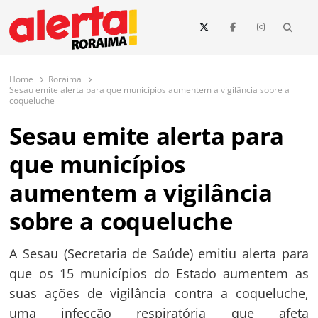
conteúdo
Searc
O maior portal de notícias de Roraima
O Alerta Roraima é seu portal de notícias completo sobre política,
saúde, esportes, economia e os principais acontecimentos de Boa Vista
Home
Roraima
e todo o estado de Roraima. Fique sempre informado com
Sesau emite alerta para que municípios aumentem a vigilância sobre a
atualizações em tempo real!
coqueluche
Sesau emite alerta para
que municípios
aumentem a vigilância
sobre a coqueluche
A Sesau (Secretaria de Saúde) emitiu alerta para
que os 15 municípios do Estado aumentem as
suas ações de vigilância contra a coqueluche,
uma infecção respiratória que afeta