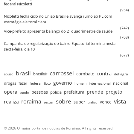
federal Nicoletti
(954)
Nicoletti fecha ciclo no União Brasil e avança rumo ao PL com
estratégia eleitoral clara
(742)
Vice‑prefeito apresenta balanço do 2º quadrimestre da saúde
(708)
Campanha de regularização do bairro Equatorial termina nesta
sexta‑feira, dia 10
(677)
brasil
carrossel
contra
combate
brasileir
deflagra
abuso
governo
drogas
fazer
nacional
federal
internacional
ficco
homem
prende
projeto
opera
pessoas
prefeitura
paulo
policia
roraima
sobre
vista
realiza
super
vence
sexual
trafico
© 2026 O maior portal de notícias de Roraima. All rights reserved.