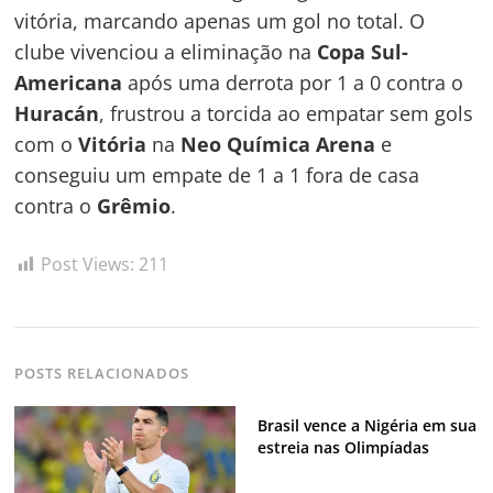
vitória, marcando apenas um gol no total. O
clube vivenciou a eliminação na
Copa Sul-
Americana
após uma derrota por 1 a 0 contra o
Huracán
, frustrou a torcida ao empatar sem gols
com o
Vitória
na
Neo Química Arena
e
Navegação
conseguiu um empate de 1 a 1 fora de casa
contra o
Grêmio
.
de
s
Post
Post Views:
211
POSTS RELACIONADOS
Brasil vence a Nigéria em sua
estreia nas Olimpíadas