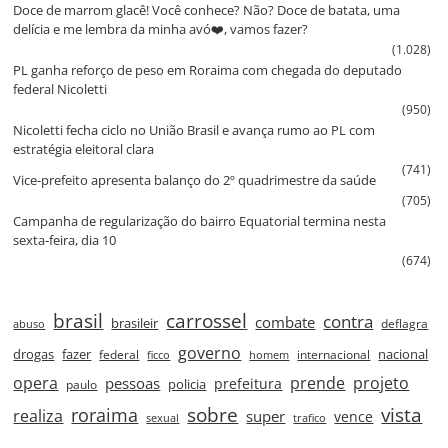
Doce de marrom glacê! Você conhece? Não? Doce de batata, uma
delícia e me lembra da minha avó❤️, vamos fazer?
(1.028)
PL ganha reforço de peso em Roraima com chegada do deputado
federal Nicoletti
(950)
Nicoletti fecha ciclo no União Brasil e avança rumo ao PL com
estratégia eleitoral clara
(741)
Vice‑prefeito apresenta balanço do 2º quadrimestre da saúde
(705)
Campanha de regularização do bairro Equatorial termina nesta
sexta‑feira, dia 10
(674)
brasil
carrossel
contra
combate
brasileir
deflagra
abuso
governo
drogas
fazer
nacional
federal
internacional
ficco
homem
prende
projeto
opera
pessoas
prefeitura
paulo
policia
roraima
sobre
vista
realiza
super
vence
sexual
trafico