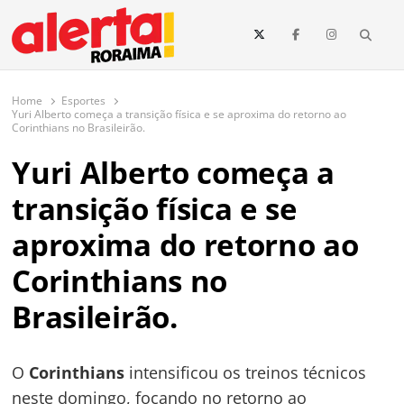
conteúdo
Searc
O maior portal de notícias de Roraima
O Alerta Roraima é seu portal de notícias completo sobre política,
saúde, esportes, economia e os principais acontecimentos de Boa Vista
Home
Esportes
e todo o estado de Roraima. Fique sempre informado com
Yuri Alberto começa a transição física e se aproxima do retorno ao
atualizações em tempo real!
Corinthians no Brasileirão.
Yuri Alberto começa a
transição física e se
aproxima do retorno ao
Corinthians no
Brasileirão.
O
Corinthians
intensificou os treinos técnicos
neste domingo, focando no retorno ao