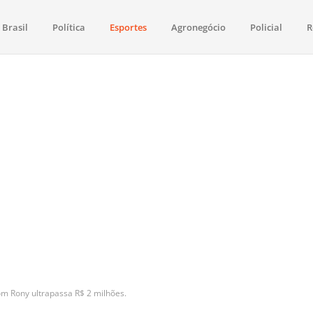
Brasil
Política
Esportes
Agronegócio
Policial
R
aima
política, saúde, esportes, economia e os principais acontecimentos de Boa 
om Rony ultrapassa R$ 2 milhões.