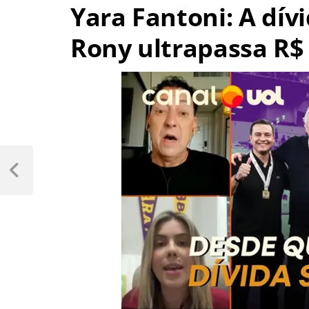
Yara Fantoni: A dív
Rony ultrapassa R$ 
Navegação
de
Previous
Post
Post