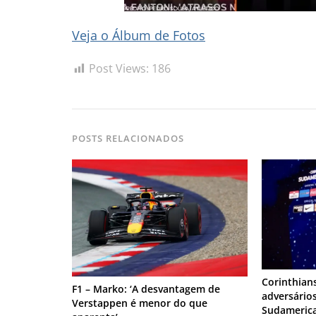
Veja o Álbum de Fotos
Post Views:
186
POSTS RELACIONADOS
Corinthian
F1 – Marko: ‘A desvantagem de
adversári
Verstappen é menor do que
Sudameric