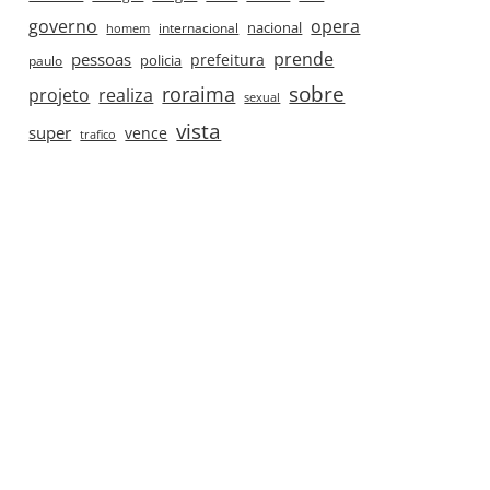
governo
opera
nacional
internacional
homem
prende
pessoas
prefeitura
paulo
policia
roraima
sobre
projeto
realiza
sexual
vista
super
vence
trafico