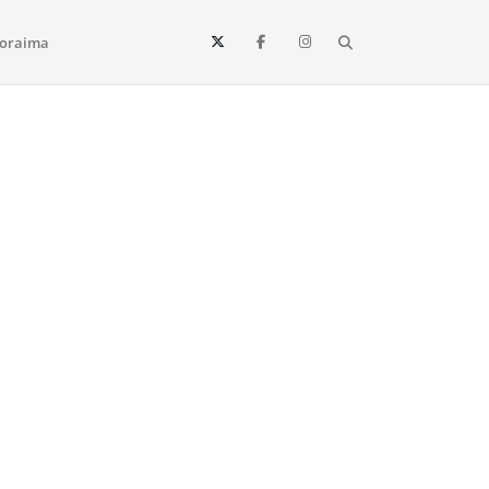
Search
oraima
Vista e todo o estado de Roraima. Fique sempre informado