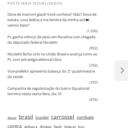
POSTS MAIS VIZUALIZADOS
Doce de marrom glacê! Você conhece? Não? Doce de
batata, uma delícia e me lembra da minha avó❤️,
vamos fazer?
(1.030)
PL ganha reforço de peso em Roraima com chegada
do deputado federal Nicoletti
(952)
Nicoletti fecha ciclo no União Brasil e avança rumo ao
PL com estratégia eleitoral clara
(742)
Vice‑prefeito apresenta balanço do 2º quadrimestre
Next
da saúde
Post
(707)
Campanha de regularização do bairro Equatorial
termina nesta sexta‑feira, dia 10
(676)
brasil
carrossel
combate
brasileir
abuso
contra
drogas
fazer
deflagra
federal
ficco