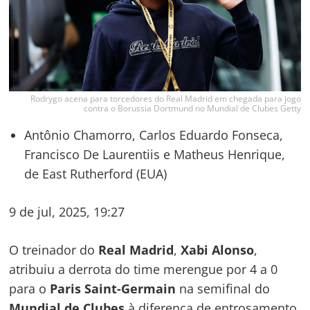
Rodrygo acena para torcedores do Real Madrid em chegada para jogo
contra o Borussia Dortmund no Mundial de Clubes Getty
Antônio Chamorro, Carlos Eduardo Fonseca,
Francisco De Laurentiis e Matheus Henrique,
de East Rutherford (EUA)
9 de jul, 2025, 19:27
O treinador do
Real Madrid
,
Xabi Alonso
,
atribuiu a derrota do time merengue por 4 a 0
para o
Paris Saint-Germain
na semifinal do
Mundial de Clubes
à diferença de entrosamento