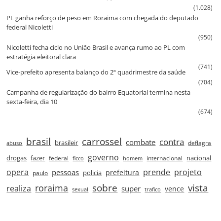
(1.028)
PL ganha reforço de peso em Roraima com chegada do deputado
federal Nicoletti
(950)
Nicoletti fecha ciclo no União Brasil e avança rumo ao PL com
estratégia eleitoral clara
(741)
Vice‑prefeito apresenta balanço do 2º quadrimestre da saúde
(704)
Campanha de regularização do bairro Equatorial termina nesta
sexta‑feira, dia 10
(674)
brasil
carrossel
contra
combate
brasileir
deflagra
abuso
governo
drogas
fazer
nacional
federal
internacional
ficco
homem
prende
projeto
opera
pessoas
prefeitura
paulo
policia
roraima
sobre
vista
realiza
super
vence
sexual
trafico