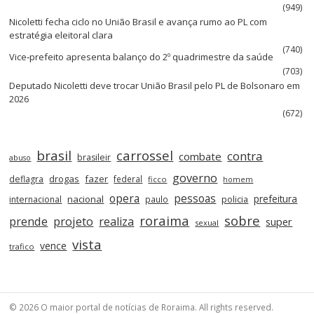
(949)
Nicoletti fecha ciclo no União Brasil e avança rumo ao PL com
estratégia eleitoral clara
(740)
Vice‑prefeito apresenta balanço do 2º quadrimestre da saúde
(703)
Deputado Nicoletti deve trocar União Brasil pelo PL de Bolsonaro em
2026
(672)
brasil
carrossel
contra
combate
brasileir
abuso
governo
drogas
fazer
deflagra
federal
ficco
homem
opera
pessoas
nacional
prefeitura
internacional
paulo
policia
roraima
sobre
prende
projeto
realiza
super
sexual
vista
vence
trafico
© 2026 O maior portal de notícias de Roraima. All rights reserved.