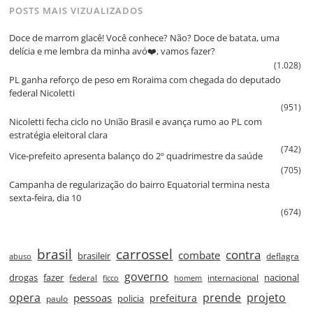
POSTS MAIS VIZUALIZADOS
Doce de marrom glacê! Você conhece? Não? Doce de batata, uma
delícia e me lembra da minha avó❤️, vamos fazer?
(1.028)
PL ganha reforço de peso em Roraima com chegada do deputado
federal Nicoletti
(951)
Nicoletti fecha ciclo no União Brasil e avança rumo ao PL com
estratégia eleitoral clara
(742)
Vice‑prefeito apresenta balanço do 2º quadrimestre da saúde
(705)
Campanha de regularização do bairro Equatorial termina nesta
sexta‑feira, dia 10
(674)
brasil
carrossel
contra
combate
brasileir
deflagra
abuso
governo
drogas
fazer
nacional
federal
internacional
ficco
homem
prende
projeto
opera
pessoas
prefeitura
paulo
policia