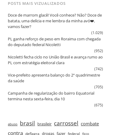
POSTS MAIS VIZUALIZADOS
Doce de marrom glacê! Você conhece? Não? Doce de
batata, uma delícia e me lembra da minha avó❤️,
vamos fazer?
(1.029)
PL ganha reforço de peso em Roraima com chegada
do deputado federal Nicoletti
(952)
Nicoletti fecha ciclo no União Brasil e avança rumo ao
PL com estratégia eleitoral clara
(742)
Vice‑prefeito apresenta balanço do 2º quadrimestre
da saúde
(705)
Campanha de regularização do bairro Equatorial
termina nesta sexta‑feira, dia 10
(675)
brasil
carrossel
combate
brasileir
abuso
contra
drogas
fazer
deflagra
federal
ficco