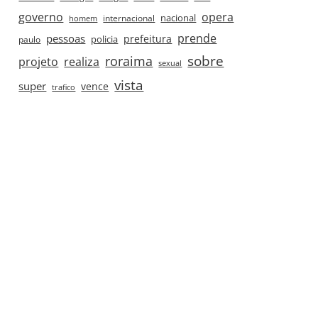
governo
opera
nacional
internacional
homem
prende
pessoas
prefeitura
paulo
policia
roraima
sobre
projeto
realiza
sexual
vista
super
vence
trafico