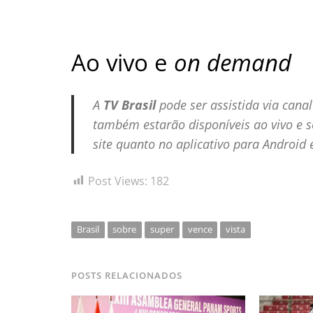
Ao vivo e
on demand
A
TV Brasil
pode ser assistida via canal
também estarão disponíveis ao vivo e
site quanto no aplicativo para
Android
Post Views:
182
Brasil
sobre
super
vence
vista
POSTS RELACIONADOS