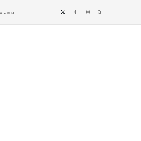
Search
oraima
Vista e todo o estado de Roraima. Fique sempre informado